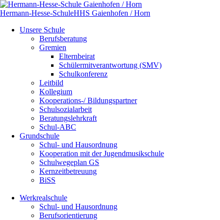
Hermann-Hesse-Schule
HHS
Gaienhofen / Horn
Navigation
Unsere Schule
überspringen
Berufsberatung
Gremien
Elternbeirat
Schülermitverantwortung (SMV)
Schulkonferenz
Leitbild
Kollegium
Kooperations-/ Bildungspartner
Schulsozialarbeit
Beratungslehrkraft
Schul-ABC
Grundschule
Schul- und Hausordnung
Kooperation mit der Jugendmusikschule
Schulwegeplan GS
Kernzeitbetreuung
BiSS
Werkrealschule
Schul- und Hausordnung
Berufsorientierung