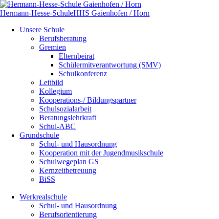
Hermann-Hesse-Schule
HHS
Gaienhofen / Horn
Navigation
Unsere Schule
überspringen
Berufsberatung
Gremien
Elternbeirat
Schülermitverantwortung (SMV)
Schulkonferenz
Leitbild
Kollegium
Kooperations-/ Bildungspartner
Schulsozialarbeit
Beratungslehrkraft
Schul-ABC
Grundschule
Schul- und Hausordnung
Kooperation mit der Jugendmusikschule
Schulwegeplan GS
Kernzeitbetreuung
BiSS
Werkrealschule
Schul- und Hausordnung
Berufsorientierung