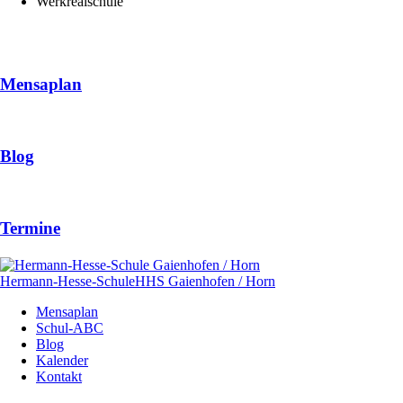
Werkrealschule
Mensaplan
Blog
Termine
Hermann-Hesse-Schule
HHS
Gaienhofen / Horn
Navigation
Mensaplan
überspringen
Schul-ABC
Blog
Kalender
Kontakt